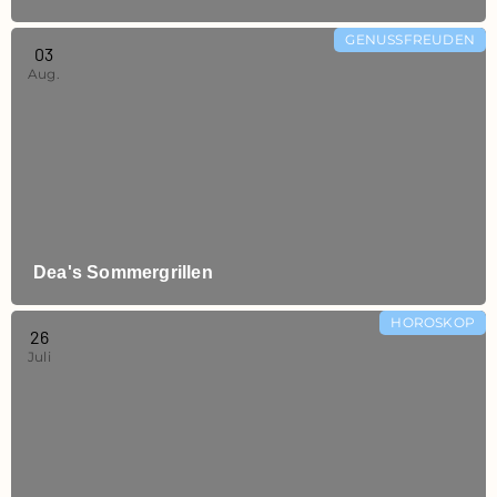
GENUSSFREUDEN
03
Aug.
Dea's Sommergrillen
HOROSKOP
26
Juli