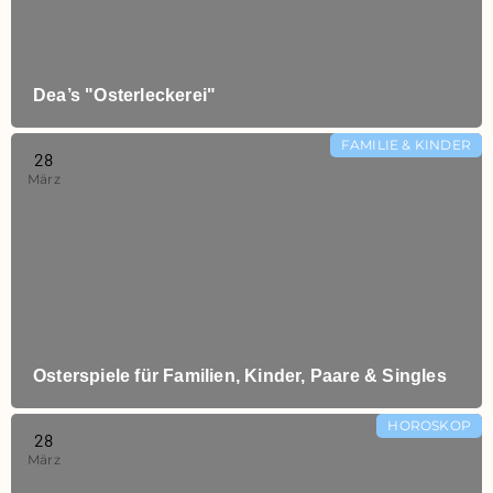
Dea’s "Osterleckerei"​
FAMILIE & KINDER
28
März
Osterspiele für Familien, Kinder, Paare & Singles
HOROSKOP
28
März