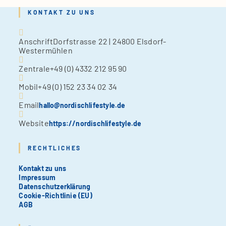
KONTAKT ZU UNS
Anschrift
Dorfstrasse 22 | 24800 Elsdorf-
Westermühlen
Zentrale
+49 (0) 4332 212 95 90
Mobil
+49 (0) 152 23 34 02 34
Email
hallo@nordischlifestyle.de
Website
https://nordischlifestyle.de
RECHTLICHES
Kontakt zu uns
Impressum
Datenschutzerklärung
Cookie-Richtlinie (EU)
AGB